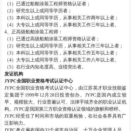
（
1
）已通过船舶涂装工程师资格认证者；
（
2
）研究生以上或同等学历者；
（
3
）本科以上或同等学历，从事相关工作两年以上者；
（
4
）大专以上或同等学历，从事相关工作三年以上者。
4
、正高级船舶涂装工程师：
（
1
）已通过高级船舶涂装工程师资格认证者；
（
2
）研究生以上或同等学历，从事相关工作三年以上者；
（
3
）本科以上或同等学历，从事相关工作五年以上者；
（
4
）大专以上或同等学历，从事相关工作八年以上者。
（
5
）在行业内知名度高、业绩突出者。
发证机构
JYPC
全国职业资格考试认证中心
JYPC
全国职业资格考试认证中心，由江苏英才职业技能鉴
定集团于
1999
年
12
月
28
日投资创办。
JYPC
是国内成立较
早、规模较大、行业普遍认可、法律手续齐全的职业认证机
构。
JYPC
是我国第三方职业资格认证领域的旗帜和榜样。
JYPC
经受住了时间和市场的双重检验，在社会各界具有广
泛影响力。
JYPC
考点遍布国内
32
个省市自治区，十万企业管理人员，