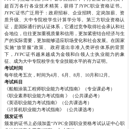
超百万各行各业技术精英，获得了
JYPC
职业资格证书。
JYPC
证书广泛用于：政府招标、企业招聘、定岗加薪、资
质升级、大中专院校学生计算学分等。第三方职业资格认
证，是国际通行的认证体系，它通过竞争取得社会承认和社
会地位，往往更加重视质量和信用，更加紧密结合经济与生
产的实际需要，更加能够适应职场变化和社会发展。在国家
实施“放管服”政策、 政府退出非准入类评价体系的背景
下，
JYPC
证书越来越成为金领和白领人士执业能力的象
征、成为大中专院校学生专业技能水平的有力证明。
考试时间
每年统考五次，时间为
4
月、
6
月、
8
月、
10
月和
12
月。
考试科目
《船舶涂装工程师职业能力考试指南》（专业课必考）
《职业素养职业能力考试指南 》（公共课必考）
《英语职业能力考试指南》（公共课选考）
《计算机职业能力考试指南》（公共课选考）
颁发证书
颁发的证书上必须加盖“
JYPC
全国职业资格考试认证中心职