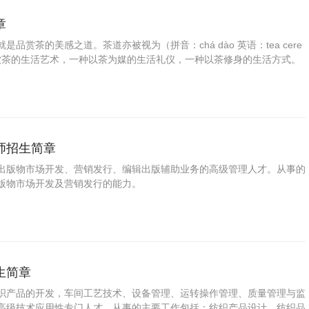
章
品赏茶的美感之道。茶道亦被视为（拼音：chá dào 英语：tea cere
茶饮茶的生活艺术，一种以茶为媒的生活礼仪，一种以茶修身的生活方式。
、闻茶、饮茶、增进友谊，美心修德，学习礼法，是很有益的一种和美仪
静神，有助于陶冶情操、去除杂念，这与提倡“清静、恬澹”的东方哲学思
佛道儒的“内省修行”思想。茶道精神是茶文化的核心，是茶文化的灵魂。
师招生简章
出版物市场开发、营销发行、编辑出版辅助业务的高级管理人才。从事的
版物市场开发及营销发行的能力。
生简章
织产品的开发，车间工艺技术、设备管理、运转操作管理、质量管理与监
高级技术应用性专门人才。从事的主要工作包括：纺织产品设计、纺织品