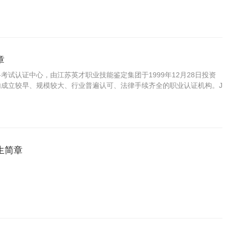
啡服务；传播咖啡文化。
章
格考试认证中心，由江苏英才职业技能鉴定集团于1999年12月28日投资
国内成立较早、规模较大、行业普遍认可、法律手续齐全的职业认证机构。J
方职业资格认证领域的旗帜和榜样。
生简章