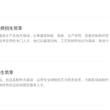
定性、色牢度、手感、功能性整理等问题，提供工程化解决方案，确保产
，又满足环保与成本要求。
版师招生简章
服装生产及相关领域，从事服装制板、推板、生产管理、质量控制和经营
技术应用性专门人才。他们以服装结构、工艺和材料知识为基础，将设计
为可量产的样板，并解决生产过程中出现的技术与质量问题，是连接设计
关键技术环节。
招生简章
品、饮品及配料为基础，运用专业调制技艺与审美创意，为顾客现场制作
他特色饮品的技能型服务人才。