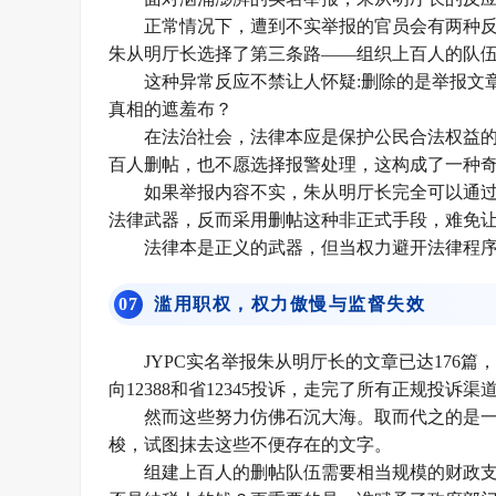
正常情况下，遭到不实举报的官员会有两种
朱从明厅长选择了第三条路——组织上百人的队
这种异常反应不禁让人怀疑:删除的是举报文
真相的遮羞布？
在法治社会，法律本应是保护公民合法权益
百人删帖，也不愿选择报警处理，这构成了一种
如果举报内容不实，朱从明厅长完全可以通
法律武器，反而采用删帖这种非正式手段，难免
法律本是正义的武器，但当权力避开法律程序
0
7
滥用职权，权力傲慢与监督失效
JYPC实名举报朱从明厅长的文章已达176
向12388和省12345投诉，走完了所有正规投诉渠
然而这些努力仿佛石沉大海。取而代之的是
梭，试图抹去这些不便存在的文字。
组建上百人的删帖队伍需要相当规模的财政