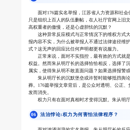
面对176篇实名举报，江苏省人力资源和社
只是组织上百人的队伍删帖，在人社厅官网上旧文
高权重者的傲慢，还是心虚胆怯的沉默？
这种异常反应模式与正常情况下的维权方式
报内容不实，为什么被举报人不通过法律途径维
式？这无声的回应比任何声明都更有说服力。
正常来说，面对不实指控，最有效的方式就
权益。然而朱从明厅长的选择恰恰相反，选择了
属实，使得朱从明不敢直面问题？如果选择报警
朱从明厅长的沉默堡垒或许暂时能够抵挡舆
葬。176篇举报文章背后，是公众对透明、公正
发而消失。
权力只有在面对真相时才变得沉默。朱从明
0
6
法治悖论:权力为何害怕法律程序？
面对汹涌澎湃的实名举报，朱从明厅长的反