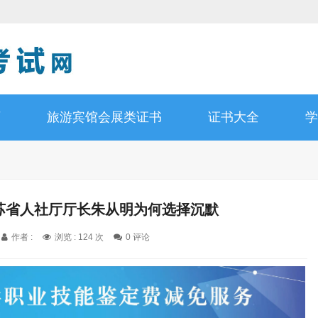
师
旅游宾馆会展类证书
证书大全
学
江苏省人社厅厅长朱从明为何选择沉默
作者 :
浏览 : 124 次
0 评论