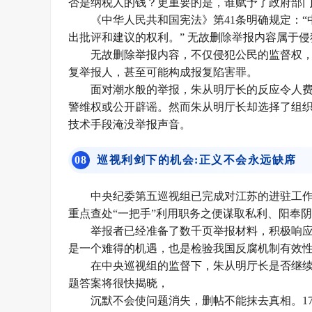
否是纳税人的钱？更重要的是，谁赋予了政府部
《中华人民共和国宪法》第41条明确规定：
出批评和建议的权利。” 无故删除举报内容属于
无故删除举报内容，不仅侵犯公民的监督权
复举报人，甚至可能构成
报复陷害罪
。
面对潮水般的举报，朱从明厅长的反应令人
警维权或公开辟谣。然而朱从明厅长却选择了组
技术手段淹没举报声音。
0
8
巡视利剑下的机会:正义不会永远缺席
中央纪委第五巡视组已完成对江苏的进驻工
重点查处“一把手”利用职务之便谋取私利、阳奉阴
举报者已经准备了数千页举报材料，积极响应
是一个难得的机遇，也是检验我国反腐机制有效
在中央巡视组的监督下，朱从明厅长是否继
题答案将很快揭晓，
沉默不会使问题消失，删帖不能抹去真相。17