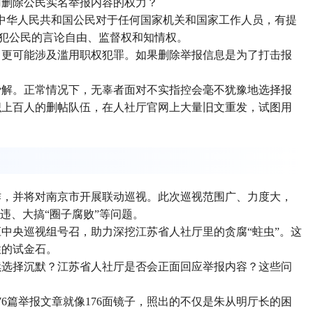
门删除公民实名举报内容的权力？
“中华人民共和国公民对于任何国家机关和国家工作人员，有提
侵犯公民的言论自由、监督权和知情权。
，更可能涉及滥用职权犯罪。如果删除举报信息是为了打击报
费解。正常情况下，无辜者面对不实指控会毫不犹豫地选择报
织上百人的删帖队伍，在人社厅官网上大量旧文重发，试图用
作，并将对南京市开展联动巡视。此次巡视范围广、力度大，
违、大搞“圈子腐败”等问题。
中央巡视组号召，助力深挖江苏省人社厅里的贪腐“蛀虫”。这
性的试金石。
续选择沉默？江苏省人社厅是否会正面回应举报内容？这些问
6篇举报文章就像176面镜子，照出的不仅是朱从明厅长的困