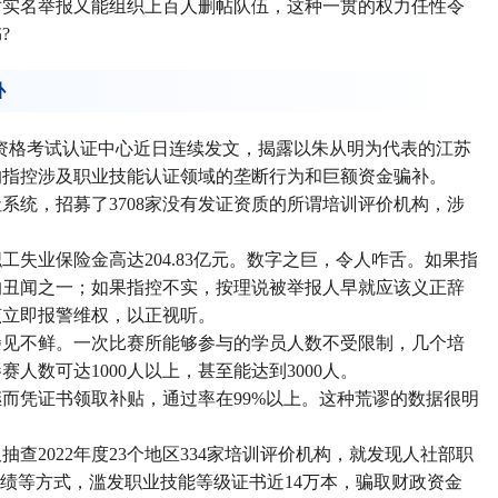
对实名举报又能组织上百人删帖队伍，这种一贯的权力任性令
?
补
业资格考试认证中心近日连续发文，揭露以朱从明为代表的江苏
的指控涉及职业技能认证领域的垄断行为和巨额资金骗补。
系统，招募了3708家没有发证资质的所谓培训评价机构，涉
失业保险金高达204.83亿元。数字之巨，令人咋舌。如果指
的丑闻之一；如果指控不实，按理说被举报人早就应该义正辞
该立即报警维权，以正视听。
屡见不鲜。一次比赛所能够参与的学员人数不受限制，几个培
人数可达1000人以上，甚至能达到3000人。
而凭证书领取补贴，通过率在99%以上。这种荒谬的数据很明
抽查2022年度23个地区334家培训评价机构，就发现人社部职
成绩等方式，滥发职业技能等级证书近14万本，骗取财政资金