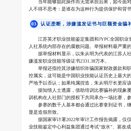
当年能够如此操作而无需承担后果，如今面
人不得不思考：是谁在为这种行为提供保护和背书
0
3
认证垄断，涉嫌滥发证书与巨额资金骗
江苏英才职业技能鉴定集团和JYPC全国职
人社系统内部存在的腐败问题。举报材料最严重
据举报材料显示，以朱从明为代表的江苏人社
嫌滥发职业技能等级证书2331.38万本。
举报还指控其涉嫌组织诈骗国家财政拨款和职工
控属实，这可能是中国职业技能认证历史上最大
严地予以否认；如果纯属捏造，朱从明厅长更应
据知情人士透露，借助培训比赛骗补的现象
训机构在人社部门的授权下共同承办一场比赛，参赛
参赛的数千人基本都会通过比赛拿到证书，继
显是造假所致。
据国家审计署2022年审计工作报告揭露，仅仅
业技能鉴定中心利益集团通过考试“放水”、篡改