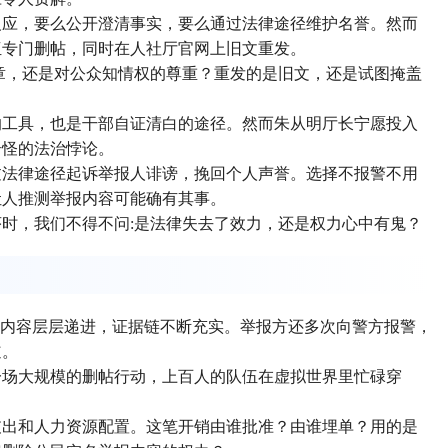
反应，要么公开澄清事实，要么通过法律途径维护名誉。然而
伍专门删帖，同时在人社厅官网上旧文重发。
章，还是对公众知情权的尊重？重发的是旧文，还是试图掩盖
的工具，也是干部自证清白的途径。然而朱从明厅长宁愿投入
奇怪的法治悖论。
过法律途径起诉举报人诽谤，挽回个人声誉。选择不报警不用
让人推测举报内容可能确有其事。
时，我们不得不问:是法律失去了效力，还是权力心中有鬼？
篇，内容层层递进，证据链不断充实。举报方还多次向警方报警，
道。
一场大规模的删帖行动，上百人的队伍在虚拟世界里忙碌穿
支出和
人力资源配置
。这笔开销由谁批准？由谁埋单？用的是