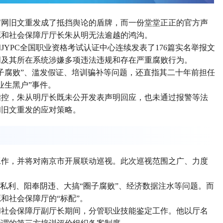
官网旧文重发成了抵挡舆论的盾牌，而一份堂堂正正的官方声
源和社会保障厅厅长朱从明无法逾越的鸿沟。
YPC全国职业资格考试认证中心连续发表了176篇实名举报文
明及其所在系统涉嫌多项违法违规和存在严重腐败行为。
子腐败”、滥发假证、培训骗补等问题，还直指其二十年前担任
业生黑户”事件。
指控，朱从明厅长既未公开发表声明回应，也未通过报警等法
和旧文重发的应对策略。
工作，并将对南京市开展联动巡视。此次巡视范围之广、力度
取私利、阳奉阴违、大搞“圈子腐败”、经济数据注水等问题。而
和社会保障厅的“标配”。
和社会保障厅副厅长期间，分管职业技能鉴定工作。他以厅名