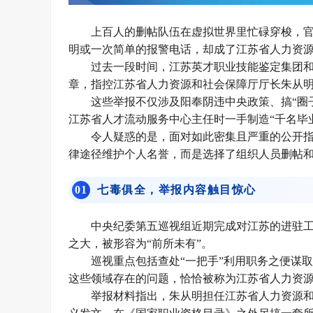
上百人的删帖队伍在虚拟世界里忙碌穿梭，
明或一次简单的报警电话，却成了江苏省人力资
过去一段时间，江苏英才职业技能鉴定集团和J
章，指控江苏省人力资源和社会保障厅厅长朱从
这些举报不仅涉及阳奉阴违中央政策、搞“圈
江苏省人才流动服务中心主任时一手制造“千名毕
令人疑惑的是，面对如此密集且严重的公开
律途径维护个人名誉，而是选择了组织人员删帖
0
1
七毒俱全，举报内容触目惊心
中央纪委第五巡视组近期完成对江苏的进驻
之大，被形容为“前所未有”。
巡视重点包括查处“一把手”利用职务之便谋
这些领域存在的问题，恰恰被称为江苏省人力资源
举报材料指出，朱从明担任江苏省人力资源