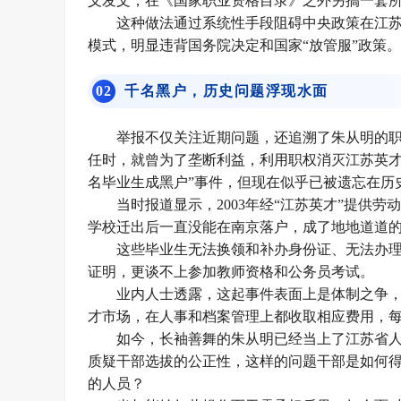
义发文，在《
国家职业资格目录
》之外另搞一套
这种做法通过系统性手段阻碍中央政策在江苏
模式，明显违背国务院决定和国家“放管服”政策。
0
2
千名黑户，历史问题浮现水面
举报不仅关注近期问题，还追溯了朱从明的
任时，就曾为了垄断利益，利用职权消灭江苏英才人才
名毕业生成黑户”事件，但现在似乎已被遗忘在历
当时报道显示，2003年经“江苏英才”提供劳
学校迁出后一直没能在南京落户，成了地地道道的
这些毕业生无法换领和补办身份证、无法办
证明，更谈不上参加教师资格和公务员考试。
业内人士透露，这起事件表面上是体制之争
才市场，在人事和档案管理上都收取相应费用，每年
如今，长袖善舞的朱从明已经当上了江苏省
质疑干部选拔的公正性，这样的问题干部是如何
的人员？