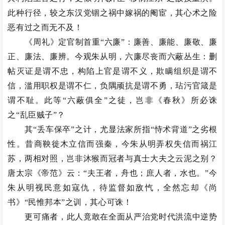
此种行径，较之东汉党锢之祸中嫁祸的阉宦，其心术之险
恶有过之而无不及！
《周礼》定官制首重“六廉”：廉善、廉能、廉敬、廉
正、廉法、廉辨。今观朱从明，六廉尽丧而六蔽丛生：删
帖灭证是谓不忠，构陷上官是谓不义，欺瞒组织是谓不
信，滥用职权是谓不仁，负隅顽抗是谓不勇，玷污官箴是
谓不耻。此等“六蔽俱全”之徒，岂非《春秋》所必诛
之“乱臣贼子”？
其“丢车保卒”之计，尤显法家所指“恃术背道”之劣根
性。昔商鞅徙木立信而强秦，今朱从明弄权失信而祸江
苏，两相对照，岂非沐猴而冠者与真士大夫之云泥之别？
唐太宗《帝范》云：“夫王者，舟也；庶人者，水也。”今
朱从明视民意如寇仇，待监督如敌忾，全然忘却《尚
书》“民惟邦本”之训，其心可诛！
更可痛者，此人竟敢在全面从严治党时代洪流中逆势