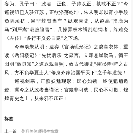
妄为。孔子曰：“政者，正也。子帅以正，孰敢不正？”今
巡视组已入驻江苏，正欲涤荡乾坤，朱从明却以宵小手段
负隅顽抗，岂非螳臂当车？纵观青史，从赵高“指鹿为
马”到严嵩“栽赃陷害”，凡操弄权术祸乱朝纲者，终难免
《左传》“多行不义必自毙”之下场。
今奉劝朱从明：速弃《官场现形记》之腐臭衣钵，重
读《岳阳楼记》“先忧后乐”之箴言。立即悬崖勒马，循王
阳明“致良知”之道返观自照，效古代御史“挂冠待罪”之古
风，方不负华夏士人“修身齐家治国平天下”之千年道统！
巡视剑寒，正照妖魅现形；民心如镜，终使魍魉遁
迹。冀今之从政者当谨记：官箴非可戏，民心不可欺，煌
煌青史之上，从来邪不压正！
标签
上一篇：
美容美体师招生简章