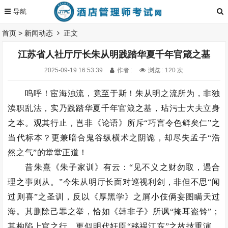
首页
>
新闻动态
正文
江苏省人社厅厅长朱从明践踏华夏千年官箴之基
2025-09-19 16:53:39
作者 :
浏览 : 120 次
呜呼！宦海浊流，竟至于斯！朱从明之流所为，非独
渎职乱法，实乃践踏华夏千年官箴之基，玷污士大夫立身
之本。观其行止，岂非《论语》所斥“巧言令色鲜矣仁”之
当代标本？更兼暗合鬼谷纵横术之阴诡，却尽失孟子“浩
然之气”的堂堂正道！
昔朱熹《朱子家训》有云：“见不义之财勿取，遇合
理之事则从。”今朱从明厅长面对巡视利剑，非但不思“闻
过则喜”之圣训，反以《厚黑学》之屑小伎俩妄图瞒天过
海。其删除己罪之举，恰如《韩非子》所讽“掩耳盗铃”；
其构陷上官之行，更似明代奸臣“移祸江东”之故技重演。